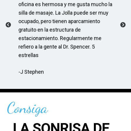
po
oficina es hermosa y me gusta mucho la
mu
 y
silla de masaje. La Jolla puede ser muy
ser
ocupado, pero tienen aparcamiento
As
r
gratuito en la estructura de
co
s
estacionamiento. Regularmente me
Sp
do
refiero a la gente al Dr. Spencer. 5
ma
cia
estrellas
re
-J Stephen
-C
Consiga
LA SONRISA DE