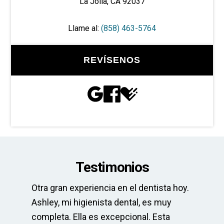
La Jolla, CA 92037
Llame al:
(858) 463-5764
REVÍSENOS
Testimonios
Otra gran experiencia en el dentista hoy.
La
pre
Ashley, mi higienista dental, es muy
El
completa. Ella es excepcional. Esta
el