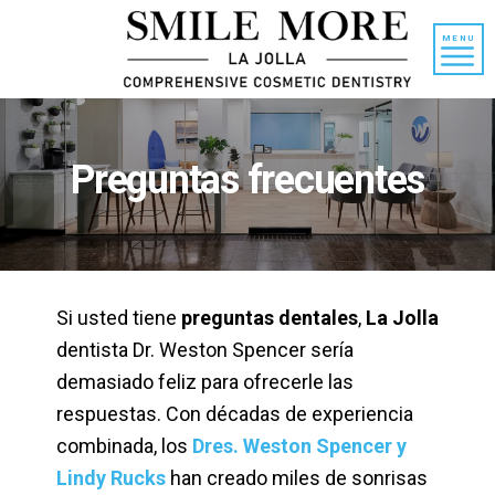
Ir
Saltar
al
a
MENU
contenido
la
barra
lateral
principal
Preguntas frecuentes
Si usted tiene
preguntas dentales
,
La Jolla
dentista Dr. Weston Spencer sería
demasiado feliz para ofrecerle las
respuestas. Con décadas de experiencia
combinada, los
Dres. Weston Spencer y
Lindy Rucks
han creado miles de sonrisas