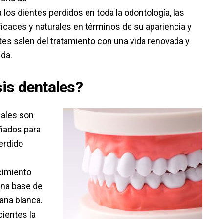
los dientes perdidos en toda la odontología, las
caces y naturales en términos de su apariencia y
es salen del tratamiento con una vida renovada y
ida.
sis dentales?
nales son
eñados para
perdido
cimiento
una base de
ana blanca.
cientes la