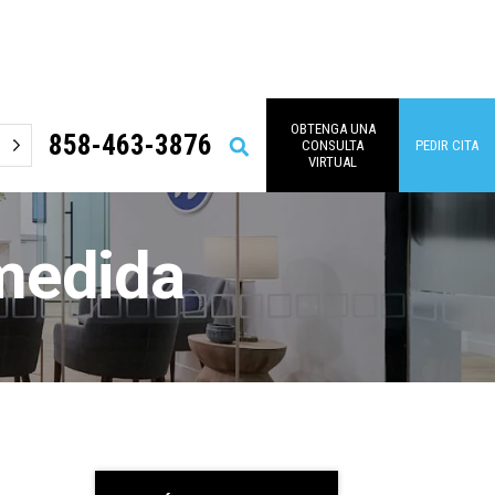
OBTENGA UNA
858-463-3876
Buscar
CONSULTA
PEDIR CITA
en
VIRTUAL
medida
Barra