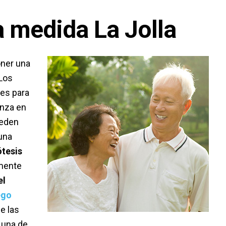
 medida La Jolla
oner una
 Los
des para
anza en
ueden
una
ótesis
mente
el
ego
e las
 una de