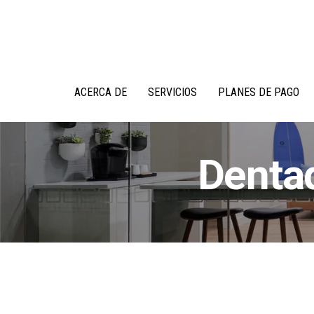
Ir
Saltar
al
a
contenido
la
barra
lateral
principal
ACERCA DE
SERVICIOS
PLANES DE PAGO
Denta