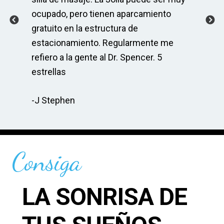
ocupado, pero tienen aparcamiento
As
r
gratuito en la estructura de
co
s
estacionamiento. Regularmente me
Sp
do
refiero a la gente al Dr. Spencer. 5
ma
cia
estrellas
re
-J Stephen
-C
Consiga
LA SONRISA DE