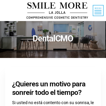
Ir
Saltar
al
a
MENU
contenido
la
barra
lateral
principal
DentalCMO
¿Quieres un motivo para
sonreír todo el tiempo?
Si usted no está contento con su sonrisa, le