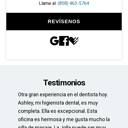
Llame al:
(858) 463-5764
REVÍSENOS
Testimonios
Otra gran experiencia en el dentista hoy.
La
pre
Ashley, mi higienista dental, es muy
El
completa. Ella es excepcional. Esta
el
po
oficina es hermosa y me gusta mucho la
mu
 y
silla de masaje. La Jolla puede ser muy
ser