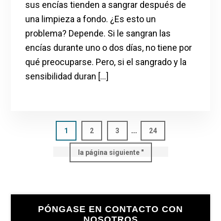
sus encías tienden a sangrar después de
una limpieza a fondo. ¿Es esto un
problema? Depende. Si le sangran las
encías durante uno o dos días, no tiene por
qué preocuparse. Pero, si el sangrado y la
sensibilidad duran [...]
Páginas
...
Página
1
Página
2
Página
3
Página
24
intermedias
Ir
la página siguiente "
omitidas
a
Barra
PÓNGASE EN CONTACTO CON
lateral
NOSOTROS