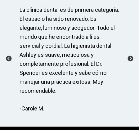
y.
La clínica dental es de primera categoría.
¡E
El espacio ha sido renovado. Es
me
elegante, luminoso y acogedor. Todo el
of
 la
mundo que he encontrado allí es
ag
y
servicial y cordial. La higienista dental
si
Ashley es suave, meticulosa y
ha
completamente profesional. El Dr.
pa
Spencer es excelente y sabe cómo
un 
manejar una práctica exitosa. Muy
su
recomendable.
-A
-Carole M.