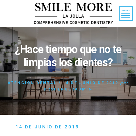
Ir
Saltar
al
a
MENU
contenido
la
barra
lateral
principal
¿Hace tiempo que no te
limpias los dientes?
ATENCIÓN DENTAL
/
14 DE JUNIO DE 2019
por
DRSPENCERADMIN
14 DE JUNIO DE 2019