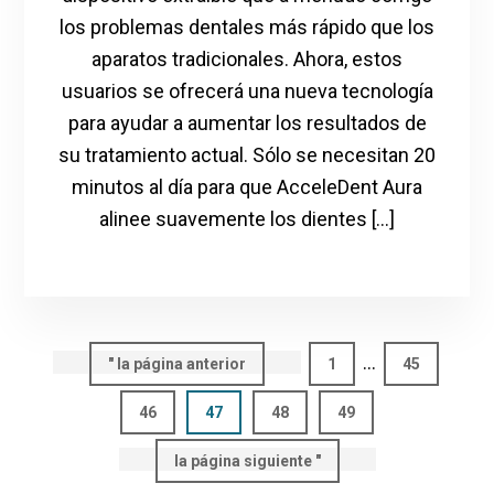
los problemas dentales más rápido que los
aparatos tradicionales. Ahora, estos
usuarios se ofrecerá una nueva tecnología
para ayudar a aumentar los resultados de
su tratamiento actual. Sólo se necesitan 20
minutos al día para que AcceleDent Aura
alinee suavemente los dientes [...]
Páginas
...
"
Ir
la página anterior
Página
1
Página
45
intermedias
a
Página
46
Página
47
Página
48
Página
49
omitidas
Ir
la página siguiente "
a