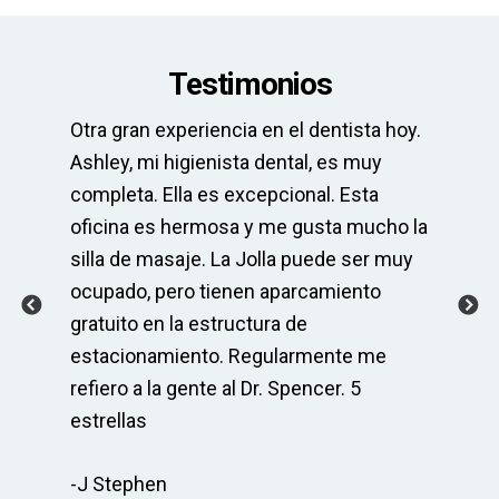
Testimonios
Otra gran experiencia en el dentista hoy.
La
pre
Ashley, mi higienista dental, es muy
El
completa. Ella es excepcional. Esta
el
po
oficina es hermosa y me gusta mucho la
mu
 y
silla de masaje. La Jolla puede ser muy
ser
ocupado, pero tienen aparcamiento
As
r
gratuito en la estructura de
co
s
estacionamiento. Regularmente me
Sp
do
refiero a la gente al Dr. Spencer. 5
ma
cia
estrellas
re
-J Stephen
-C