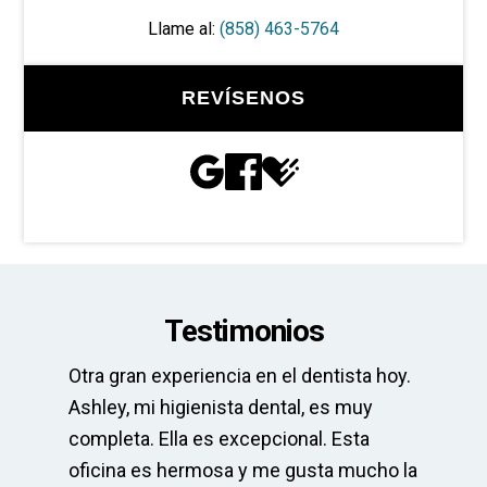
Llame al:
(858) 463-5764
REVÍSENOS
Testimonios
Otra gran experiencia en el dentista hoy.
La
pre
Ashley, mi higienista dental, es muy
El
completa. Ella es excepcional. Esta
el
po
oficina es hermosa y me gusta mucho la
mu