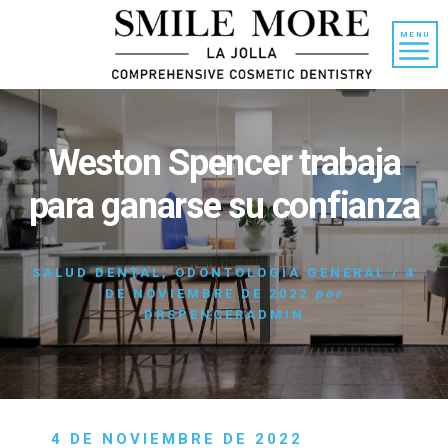
Ir
Saltar
al
a
MENU
contenido
la
barra
lateral
principal
Weston Spencer trabaja
para ganarse su confianza
SALUD DENTAL
,
ODONTOLOGÍA GENERAL
/
4
DE NOVIEMBRE DE 2022
por
DRSPENCERADMIN
4 DE NOVIEMBRE DE 2022