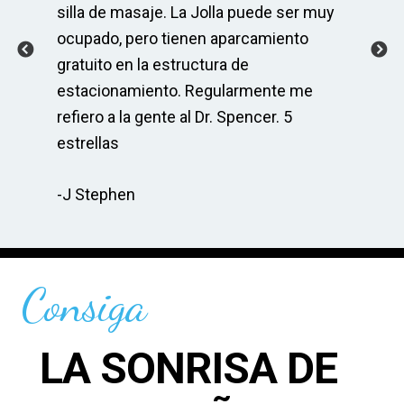
 y
silla de masaje. La Jolla puede ser muy
ser
ocupado, pero tienen aparcamiento
As
r
gratuito en la estructura de
co
s
estacionamiento. Regularmente me
Sp
do
refiero a la gente al Dr. Spencer. 5
ma
cia
estrellas
re
-J Stephen
-C
Consiga
LA SONRISA DE