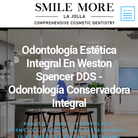
Ir
Saltar
al
a
MENU
contenido
la
barra
lateral
principal
Odontología Estética
Integral En Weston
Spencer DDS -
Odontología Conservadora
Integral
BEAUTIFUL SMILE
,
ODONTOLOGÍA
COSMÉTICA
,
ODONTOLOGÍA RESTAURADORA
/
10 DE MARZO DE 2023
por
DENTALCMO