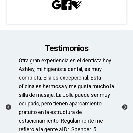
Testimonios
Otra gran experiencia en el dentista hoy.
La
pre
Ashley, mi higienista dental, es muy
El
completa. Ella es excepcional. Esta
el
po
oficina es hermosa y me gusta mucho la
mu
 y
silla de masaje. La Jolla puede ser muy
ser
ocupado, pero tienen aparcamiento
As
r
gratuito en la estructura de
co
s
estacionamiento. Regularmente me
Sp
do
refiero a la gente al Dr. Spencer. 5
ma