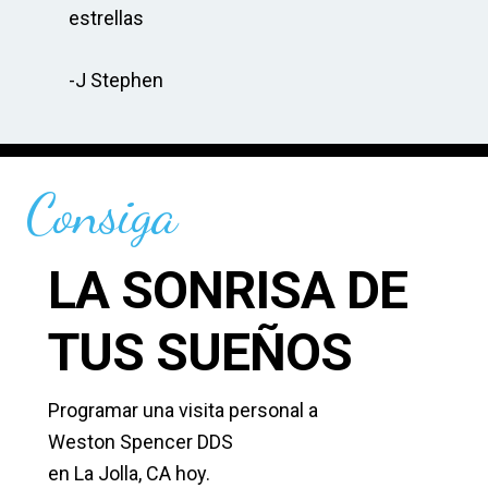
cia
estrellas
re
-J Stephen
-C
Consiga
LA SONRISA DE
TUS SUEÑOS
Programar una visita personal a
Weston Spencer DDS
en La Jolla, CA hoy.