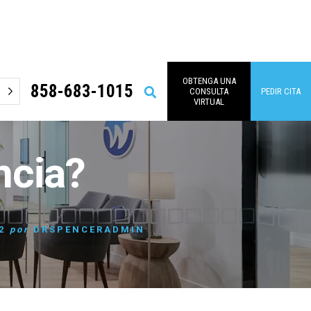
OBTENGA UNA
858-683-1015
Buscar
CONSULTA
PEDIR CITA
en
VIRTUAL
ncia?
2
por
DRSPENCERADMIN