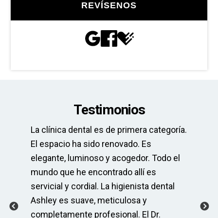
REVÍSENOS
Testimonios
y.
La clínica dental es de primera categoría.
¡E
El espacio ha sido renovado. Es
me
elegante, luminoso y acogedor. Todo el
of
 la
mundo que he encontrado allí es
ag
y
servicial y cordial. La higienista dental
si
Ashley es suave, meticulosa y
ha
completamente profesional. El Dr.
pa