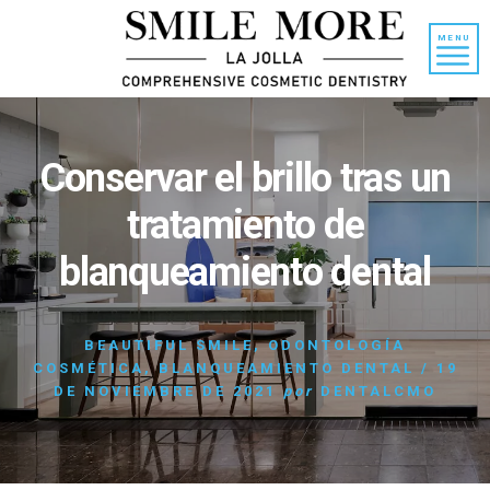
Ir
Saltar
al
a
MENU
contenido
la
barra
lateral
principal
Conservar el brillo tras un
tratamiento de
blanqueamiento dental
BEAUTIFUL SMILE
,
ODONTOLOGÍA
COSMÉTICA
,
BLANQUEAMIENTO DENTAL
/
19
DE NOVIEMBRE DE 2021
por
DENTALCMO