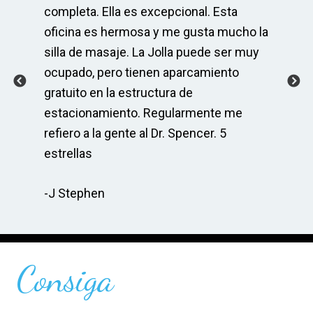
completa. Ella es excepcional. Esta
el
po
oficina es hermosa y me gusta mucho la
mu
 y
silla de masaje. La Jolla puede ser muy
ser
ocupado, pero tienen aparcamiento
As
r
gratuito en la estructura de
co
s
estacionamiento. Regularmente me
Sp
do
refiero a la gente al Dr. Spencer. 5
ma
cia
estrellas
re
-J Stephen
-C
Consiga