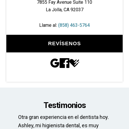
7855 Fay Avenue Suite 110
La Jolla, CA 92037
Llame al:
(858) 463-5764
REVÍSENOS
Testimonios
Otra gran experiencia en el dentista hoy.
La
pre
Ashley, mi higienista dental, es muy
El