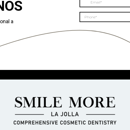
ÑOS
onal a