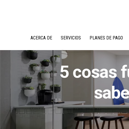
Ir
Saltar
al
a
contenido
la
barra
lateral
principal
ACERCA DE
SERVICIOS
PLANES DE PAGO
5 cosas 
sabe