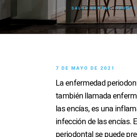
SALUD DENTAL
,
ODONTO
7 DE MAYO DE 2021
La enfermedad periodont
también llamada enferm
las encías, es una infla
infección de las encías.
periodontal se puede pre