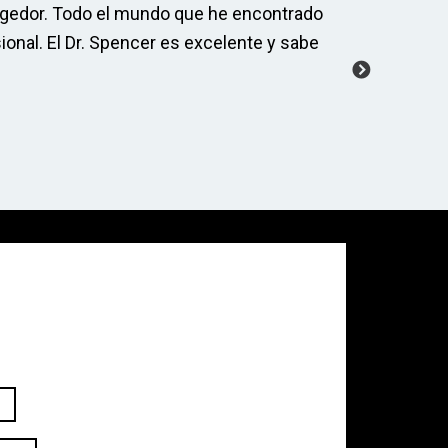
acogedor. Todo el mundo que he encontrado
¡Esta ofic
sional. El Dr. Spencer es excelente y sabe
aquí siemp
trabajo inc
-Allyson S