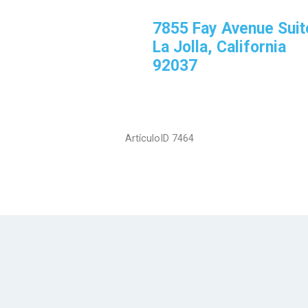
7855 Fay Avenue Suit
La Jolla, California
92037
ArtículoID 7464